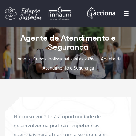
026
gurança
Agente de Atendimento e
026
026
Segurança
s
Home
Cursos Profissionalizantes 2026
Agente de
Atendimento e Segurança
No curso você terá a oportunidade de
desenvolver na prática competências
essenciais para atuar com a segurança e
etivo