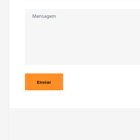
ador de
ados,
linos e
Enviar
taicos
ficações