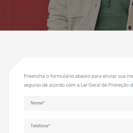
s de
anos
Preencha o formulário abaixo para enviar sua me
seguras de acordo com a Lei Geral de Proteção 
entação
nto