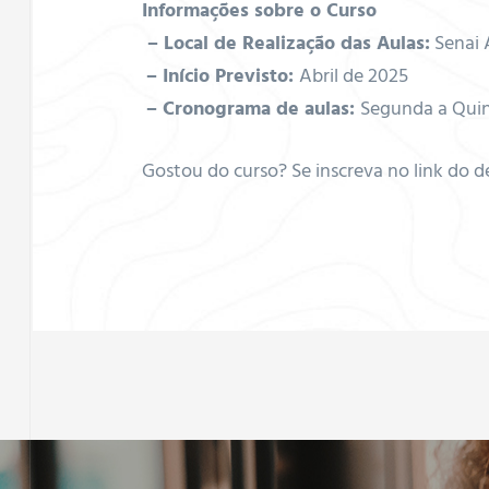
ador de
Informações sobre o Curso
– Local de Realização das Aulas:
Senai 
–
Início Previsto:
Abril de 2025
–
Cronograma de aulas:
Segunda a Quint
ados,
Gostou do curso? Se inscreva no link do 
linos e
taicos
ficações