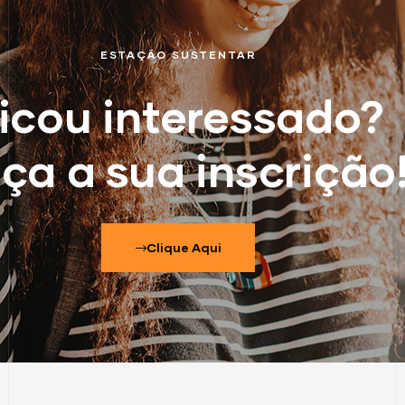
ESTAÇÃO SUSTENTAR
icou interessado?
ça a sua inscrição
Clique Aqui