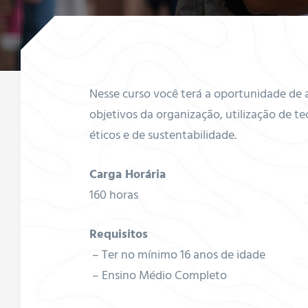
s de
Nesse curso você terá a oportunidade de 
objetivos da organização, utilização de t
anos
éticos e de sustentabilidade.
Carga Horária
160 horas
Requisitos
entação
– Ter no mínimo 16 anos de idade
– Ensino Médio Completo
nto