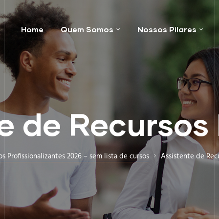
Home
Quem Somos
Nossos Pilares
te de Recurso
os Profissionalizantes 2026 – sem lista de cursos
Assistente de Re