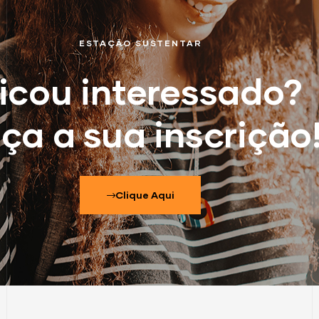
ESTAÇÃO SUSTENTAR
icou interessado?
ça a sua inscrição
Clique Aqui