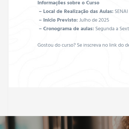
ador de
Informações sobre o Curso
– Local de Realização das Aulas:
SENAI 
–
Início Previsto:
Julho de 2025
–
Cronograma de aulas:
Segunda a Sexta
ados,
Gostou do curso? Se inscreva no link do 
linos e
taicos
ficações